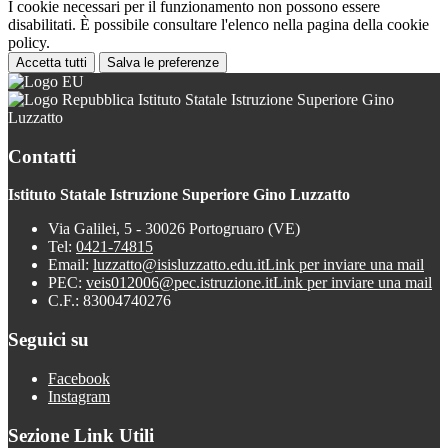
I cookie necessari per il funzionamento non possono essere
disabilitati. È possibile consultare l'elenco nella pagina della cookie
policy.
Accetta tutti
Salva le preferenze
Istituto Statale Istruzione Superiore Gino
Luzzatto
Contatti
Istituto Statale Istruzione Superiore Gino Luzzatto
Via Galilei, 5 - 30026 Portogruaro (VE)
Tel:
0421-74815
Email:
luzzatto@isisluzzatto.edu.it
Link per inviare una mail
PEC:
veis012006@pec.istruzione.it
Link per inviare una mail
C.F.: 83004740276
Seguici su
Facebook
Instagram
Sezione Link Utili