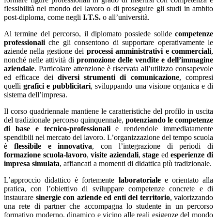
flessibilità nel mondo del lavoro o di proseguire gli studi in ambito
post-diploma, come negli
I.T.S.
o all’università.
Al termine del percorso, il diplomato possiede solide
competenze
professionali
che gli consentono di supportare operativamente le
aziende nella gestione dei
processi amministrativi e commerciali
,
nonché nelle attività di
promozione delle vendite e dell’immagine
aziendale
. Particolare attenzione è riservata all’utilizzo consapevole
ed efficace dei
diversi strumenti di comunicazione
, compresi
quelli
grafici e pubblicitari
, sviluppando una visione organica e di
sistema dell’impresa.
Il corso quadriennale mantiene le caratteristiche del profilo in uscita
del tradizionale percorso quinquennale,
potenziando le competenze
di base e tecnico-professionali
e rendendole immediatamente
spendibili nel mercato del lavoro. L’organizzazione del tempo scuola
è
flessibile e innovativa
, con l’integrazione di periodi di
formazione scuola-lavoro
,
visite aziendali
,
stage
ed
esperienze di
impresa simulata
, affiancati a momenti di didattica più tradizionale.
L’approccio didattico è fortemente
laboratoriale
e orientato alla
pratica, con l’obiettivo di sviluppare competenze concrete e di
instaurare
sinergie con aziende ed enti del territorio
, valorizzando
una rete di partner che accompagna lo studente in un percorso
formativo moderno, dinamico e vicino alle reali esigenze del mondo