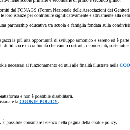
educativi nelle scuole primarie e secondarie di primo e secondo grado.
 forniti dal FONAGS (Forum Nazionale delle Associazioni dei Genitori d
 loro istanze per contribuire significativamente e attivamente alla defin
 una partnership educativa tra scuola e famiglia fondata sulla condivisio
agazzi la più alta opportunità di sviluppo armonico e sereno ed è parte 
 di fiducia e di continuità che vanno costruiti, riconosciuti, sostenuti e 
kie necessari al funzionamento ed utili alle finalità illustrate nella
COO
attaforma e non è possibile disabilitarli.
isionare la
COOKIE POLICY
.
 È possibile consultare l'elenco nella pagina della cookie policy.