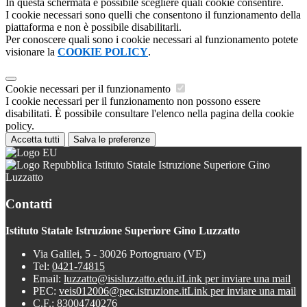
In questa schermata è possibile scegliere quali cookie consentire.
I cookie necessari sono quelli che consentono il funzionamento della
piattaforma e non è possibile disabilitarli.
Per conoscere quali sono i cookie necessari al funzionamento potete
visionare la
COOKIE POLICY
.
Cookie necessari per il funzionamento
I cookie necessari per il funzionamento non possono essere
disabilitati. È possibile consultare l'elenco nella pagina della cookie
policy.
Accetta tutti
Salva le preferenze
Istituto Statale Istruzione Superiore Gino
Luzzatto
Contatti
Istituto Statale Istruzione Superiore Gino Luzzatto
Via Galilei, 5 - 30026 Portogruaro (VE)
Tel:
0421-74815
Email:
luzzatto@isisluzzatto.edu.it
Link per inviare una mail
PEC:
veis012006@pec.istruzione.it
Link per inviare una mail
C.F.: 83004740276