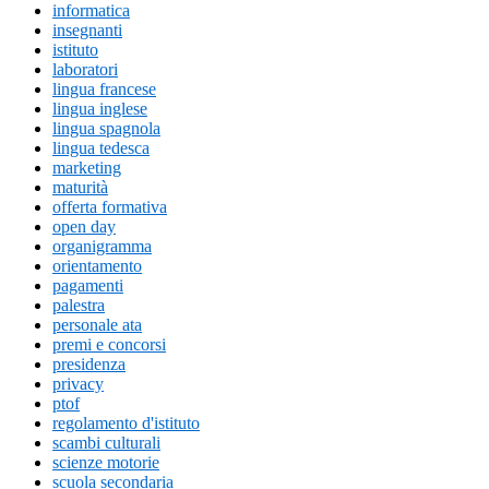
informatica
insegnanti
istituto
laboratori
lingua francese
lingua inglese
lingua spagnola
lingua tedesca
marketing
maturità
offerta formativa
open day
organigramma
orientamento
pagamenti
palestra
personale ata
premi e concorsi
presidenza
privacy
ptof
regolamento d'istituto
scambi culturali
scienze motorie
scuola secondaria