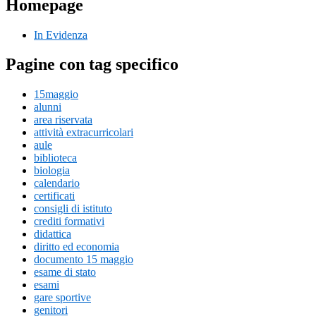
Homepage
In Evidenza
Pagine con tag specifico
15maggio
alunni
area riservata
attività extracurricolari
aule
biblioteca
biologia
calendario
certificati
consigli di istituto
crediti formativi
didattica
diritto ed economia
documento 15 maggio
esame di stato
esami
gare sportive
genitori