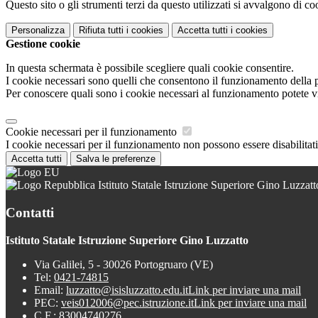
Questo sito o gli strumenti terzi da questo utilizzati si avvalgono di coo
Personalizza
Rifiuta tutti
i cookies
Accetta tutti
i cookies
Gestione cookie
In questa schermata è possibile scegliere quali cookie consentire.
I cookie necessari sono quelli che consentono il funzionamento della pi
Per conoscere quali sono i cookie necessari al funzionamento potete v
Cookie necessari per il funzionamento
I cookie necessari per il funzionamento non possono essere disabilitati.
Accetta tutti
Salva le preferenze
Istituto Statale Istruzione Superiore Gino Luzzatt
Contatti
Istituto Statale Istruzione Superiore Gino Luzzatto
Via Galilei, 5 - 30026 Portogruaro (VE)
Tel:
0421-74815
Email:
luzzatto@isisluzzatto.edu.it
Link per inviare una mail
PEC:
veis012006@pec.istruzione.it
Link per inviare una mail
C.F.: 83004740276