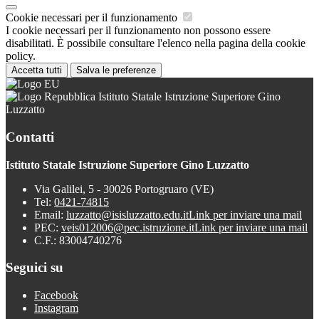
Cookie necessari per il funzionamento
I cookie necessari per il funzionamento non possono essere
disabilitati. È possibile consultare l'elenco nella pagina della cookie
policy.
Accetta tutti
Salva le preferenze
Istituto Statale Istruzione Superiore Gino
Luzzatto
Contatti
Istituto Statale Istruzione Superiore Gino Luzzatto
Via Galilei, 5 - 30026 Portogruaro (VE)
Tel:
0421-74815
Email:
luzzatto@isisluzzatto.edu.it
Link per inviare una mail
PEC:
veis012006@pec.istruzione.it
Link per inviare una mail
C.F.: 83004740276
Seguici su
Facebook
Instagram