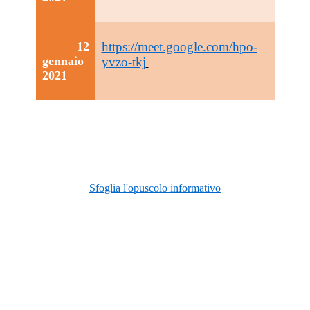
12
https://meet.google.com/hpo-
gennaio
yvzo-tkj
2021
Sfoglia l'opuscolo informativo