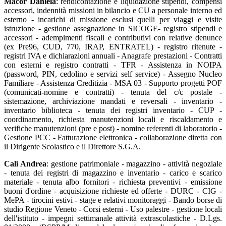
Macor Daniela
: rendicontazione e liquidazione stipendi, compensi
accessori, indennità missioni in bilancio e CU a personale interno ed
esterno - incarichi di missione esclusi quelli per viaggi e visite
istruzione - gestione assegnazione in SICOGE- registro stipendi e
accessori - adempimenti fiscali e contributivi con relative denunce
(ex Pre96, CUD, 770, IRAP, ENTRATEL) - registro ritenute -
registri IVA e dichiarazioni annuali - Anagrafe prestazioni - Contratti
con esterni e registro contratti - TFR - Assistenza in NOIPA
(password, PIN, cedolino e servizi self service) - Assegno Nucleo
Familiare - Assistenza Creditizia - MSA 03 - Supporto progetti POF
(comunicati-nomine e contratti) - tenuta del c/c postale -
sistemazione, archiviazione mandati e reversali - inventario -
inventario biblioteca - tenuta dei registri inventario - CUP -
coordinamento, richiesta manutenzioni locali e riscaldamento e
verifiche manutenzioni (pre e post) - nomine referenti di laboratorio -
Gestione PCC - Fatturazione elettronica - collaborazione diretta con
il Dirigente Scolastico e il Direttore S.G.A.
Calì Andrea
: gestione patrimoniale - magazzino - attività negoziale
- tenuta dei registri di magazzino e inventario - carico e scarico
materiale - tenuta albo fornitori - richiesta preventivi - emissione
buoni d'ordine - acquisizione richieste ed offerte - DURC - CIG -
MePA - tirocini estivi - stage e relativi monitoraggi - Bando borse di
studio Regione Veneto - Corsi esterni - Uso palestre - gestione locali
dell'istituto - impegni settimanale attività extrascolastiche - D.Lgs.