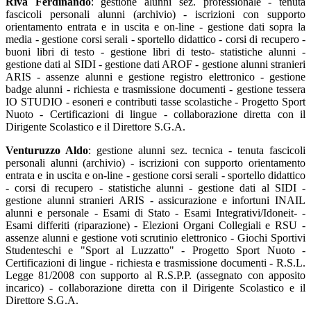
Riva Ferdinando
: gestione alunni sez. professionale - tenuta
fascicoli personali alunni (archivio) - iscrizioni con supporto
orientamento entrata e in uscita e on-line - gestione dati sopra la
media - gestione corsi serali - sportello didattico - corsi di recupero -
buoni libri di testo - gestione libri di testo- statistiche alunni -
gestione dati al SIDI - gestione dati AROF - gestione alunni stranieri
ARIS - assenze alunni e gestione registro elettronico - gestione
badge alunni - richiesta e trasmissione documenti - gestione tessera
IO STUDIO - esoneri e contributi tasse scolastiche - Progetto Sport
Nuoto - Certificazioni di lingue - collaborazione diretta con il
Dirigente Scolastico e il Direttore S.G.A.
Venturuzzo Aldo
: gestione alunni sez. tecnica - tenuta fascicoli
personali alunni (archivio) - iscrizioni con supporto orientamento
entrata e in uscita e on-line - gestione corsi serali - sportello didattico
- corsi di recupero - statistiche alunni - gestione dati al SIDI -
gestione alunni stranieri ARIS - assicurazione e infortuni INAIL
alunni e personale - Esami di Stato - Esami Integrativi/Idoneit- -
Esami differiti (riparazione) - Elezioni Organi Collegiali e RSU -
assenze alunni e gestione voti scrutinio elettronico - Giochi Sportivi
Studenteschi e "Sport al Luzzatto" - Progetto Sport Nuoto -
Certificazioni di lingue - richiesta e trasmissione documenti - R.S.L.
Legge 81/2008 con supporto al R.S.P.P. (assegnato con apposito
incarico) - collaborazione diretta con il Dirigente Scolastico e il
Direttore S.G.A.