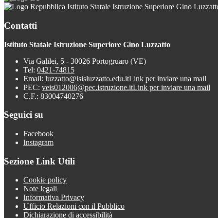
Istituto Statale Istruzione Superiore Gino Luzzatt
Contatti
Istituto Statale Istruzione Superiore Gino Luzzatto
Via Galilei, 5 - 30026 Portogruaro (VE)
Tel:
0421-74815
Email:
luzzatto@isisluzzatto.edu.it
Link per inviare una mail
PEC:
veis012006@pec.istruzione.it
Link per inviare una mail
C.F.: 83004740276
Seguici su
Facebook
Instagram
Sezione Link Utili
Cookie policy
Note legali
Informativa Privacy
Ufficio Relazioni con il Pubblico
Dichiarazione di accessibilità