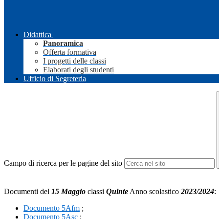
Didattica
Panoramica
Offerta formativa
I progetti delle classi
Elaborati degli studenti
Ufficio di Segreteria
Campo di ricerca per le pagine del sito
Documenti del
15 Maggio
classi
Quinte
Anno scolastico
2023/2024
:
Documento 5Afm
;
Documento 5Asc
;