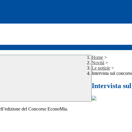
Home
>
Novità
>
Le notizie
>
Intervista sul conco
Intervista s
dell’edizione del Concorso EconoMia.