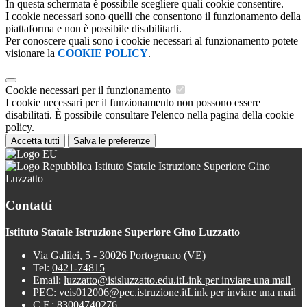
In questa schermata è possibile scegliere quali cookie consentire.
I cookie necessari sono quelli che consentono il funzionamento della
piattaforma e non è possibile disabilitarli.
Per conoscere quali sono i cookie necessari al funzionamento potete
visionare la
COOKIE POLICY
.
Cookie necessari per il funzionamento
I cookie necessari per il funzionamento non possono essere
disabilitati. È possibile consultare l'elenco nella pagina della cookie
policy.
Accetta tutti
Salva le preferenze
Istituto Statale Istruzione Superiore Gino
Luzzatto
Contatti
Istituto Statale Istruzione Superiore Gino Luzzatto
Via Galilei, 5 - 30026 Portogruaro (VE)
Tel:
0421-74815
Email:
luzzatto@isisluzzatto.edu.it
Link per inviare una mail
PEC:
veis012006@pec.istruzione.it
Link per inviare una mail
C.F.: 83004740276