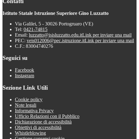
Contatti
Istituto Statale Istruzione Superiore Gino Luzzatto
Via Galilei, 5 - 30026 Portogruaro (VE)
Tel:
0421-74815
Email:
luzzatto@isisluzzatto.edu.it
Link per inviare una mail
PEC:
veis012006@pec.istruzione.it
Link per inviare una mail
C.F.: 83004740276
Seguici su
Facebook
Instagram
Sezione Link Utili
Cookie policy
Note legali
Informativa Privacy
Ufficio Relazioni con il Pubblico
Dichiarazione di accessibilità
Obiettivi di accessibilità
Whistleblowing
Gestione consensi cookie