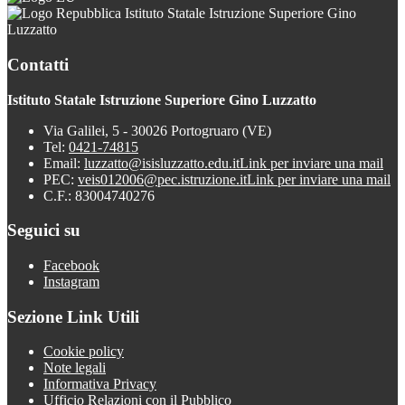
Istituto Statale Istruzione Superiore Gino
Luzzatto
Contatti
Istituto Statale Istruzione Superiore Gino Luzzatto
Via Galilei, 5 - 30026 Portogruaro (VE)
Tel:
0421-74815
Email:
luzzatto@isisluzzatto.edu.it
Link per inviare una mail
PEC:
veis012006@pec.istruzione.it
Link per inviare una mail
C.F.: 83004740276
Seguici su
Facebook
Instagram
Sezione Link Utili
Cookie policy
Note legali
Informativa Privacy
Ufficio Relazioni con il Pubblico