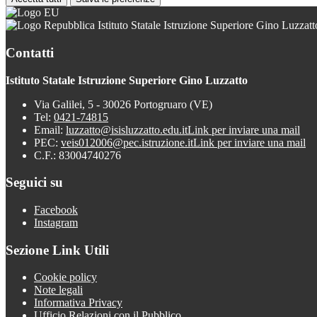
Istituto Statale Istruzione Superiore Gino Luzzatt
Contatti
Istituto Statale Istruzione Superiore Gino Luzzatto
Via Galilei, 5 - 30026 Portogruaro (VE)
Tel:
0421-74815
Email:
luzzatto@isisluzzatto.edu.it
Link per inviare una mail
PEC:
veis012006@pec.istruzione.it
Link per inviare una mail
C.F.: 83004740276
Seguici su
Facebook
Instagram
Sezione Link Utili
Cookie policy
Note legali
Informativa Privacy
Ufficio Relazioni con il Pubblico