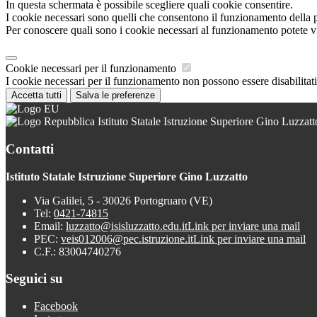
In questa schermata è possibile scegliere quali cookie consentire.
I cookie necessari sono quelli che consentono il funzionamento della pi
Per conoscere quali sono i cookie necessari al funzionamento potete v
Cookie necessari per il funzionamento
I cookie necessari per il funzionamento non possono essere disabilitati.
Accetta tutti
Salva le preferenze
Istituto Statale Istruzione Superiore Gino Luzzatt
Contatti
Istituto Statale Istruzione Superiore Gino Luzzatto
Via Galilei, 5 - 30026 Portogruaro (VE)
Tel:
0421-74815
Email:
luzzatto@isisluzzatto.edu.it
Link per inviare una mail
PEC:
veis012006@pec.istruzione.it
Link per inviare una mail
C.F.: 83004740276
Seguici su
Facebook