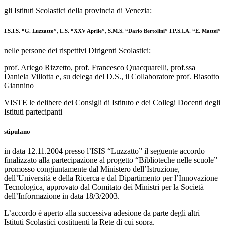
gli Istituti Scolastici della provincia di Venezia:
I.S.I.S. “G. Luzzatto”
, L.S. “XXV Aprile”, S.M.S. “Dario Bertolini” I.P.S.I.A. “E. Mattei”
nelle persone dei rispettivi Dirigenti Scolastici:
prof. Ariego Rizzetto, prof. Francesco Quacquarelli, prof.ssa
Daniela Villotta e, su delega del D.S., il Collaboratore prof. Biasotto
Giannino
VISTE le delibere dei Consigli di Istituto e dei Collegi Docenti degli
Istituti partecipanti
stipulano
in data 12.11.2004 presso l’ISIS “Luzzatto” il seguente accordo
finalizzato alla partecipazione al progetto “Biblioteche nelle scuole”
promosso congiuntamente dal Ministero dell’Istruzione,
dell’Università e della Ricerca e dal Dipartimento per l’Innovazione
Tecnologica, approvato dal Comitato dei Ministri per la Società
dell’Informazione in data 18/3/2003.
L’accordo è aperto alla successiva adesione da parte degli altri
Istituti Scolastici costituenti la Rete di cui sopra.