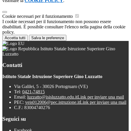
visionare la
COOKIE POLICY
.
Cookie necessari per il funzionamento
I cookie necessari per il funzionamento non possono essere
disabilitati. È possibile consultare l'elenco nella pagina della cookie
policy.
Accetta tutti
Salva le preferenze
Istituto Statale Istruzione Superiore Gino
Luzzatto
Contatti
Istituto Statale Istruzione Superiore Gino Luzzatto
Via Galilei, 5 - 30026 Portogruaro (VE)
Tel:
0421-74815
Email:
luzzatto@isisluzzatto.edu.it
Link per inviare una mail
PEC:
veis012006@pec.istruzione.it
Link per inviare una mail
C.F.: 83004740276
Seguici su
Facebook