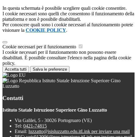
In questa schermata è possibile scegliere quali cookie consentire.
I cookie necessari sono quelli che consentono il funzionamento della
piattaforma e non è possibile disabilitarli.
Per conoscere quali sono i cookie necessari al funzionamento potete
visionare la
COOKIE POLICY
.
Cookie necessari per il funzionamento
I cookie necessari per il funzionamento non possono essere
disabilitati. È possibile consultare l'elenco nella pagina della cookie
policy.
Accetta tutti
Salva le preferenze
Istituto Statale Istruzione Superiore Gino
Luzzatto
Contatti
Istituto Statale Istruzione Superiore Gino Luzzatto
Via Galilei, 5 - 30026 Portogruaro (VE)
Tel:
0421-74815
Email:
luzzatto@isisluzzatto.edu.it
Link per inviare una mail
PEC:
veis012006@pec.istruzione.it
Link per inviare una mail