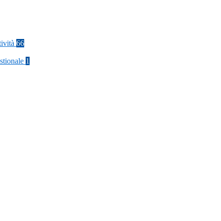
tività
66
stionale
1