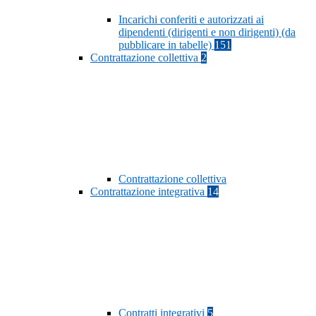
Incarichi conferiti e autorizzati ai
dipendenti (dirigenti e non dirigenti) (da
pubblicare in tabelle)
151
Contrattazione collettiva
2
Contrattazione collettiva
Contrattazione integrativa
14
Contratti integrativi
5