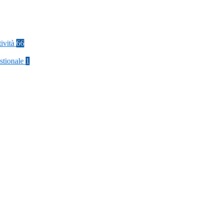
tività
66
stionale
1