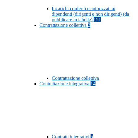
Incarichi conferiti e autorizzati ai
dipendenti (dirigenti e non dirigenti) (da
pubblicare in tabelle)
151
Contrattazione collettiva
2
Contrattazione collettiva
Contrattazione integrativa
14
Contratti integrativi
5