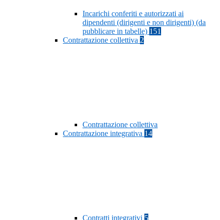
Incarichi conferiti e autorizzati ai
dipendenti (dirigenti e non dirigenti) (da
pubblicare in tabelle)
151
Contrattazione collettiva
2
Contrattazione collettiva
Contrattazione integrativa
14
Contratti integrativi
5