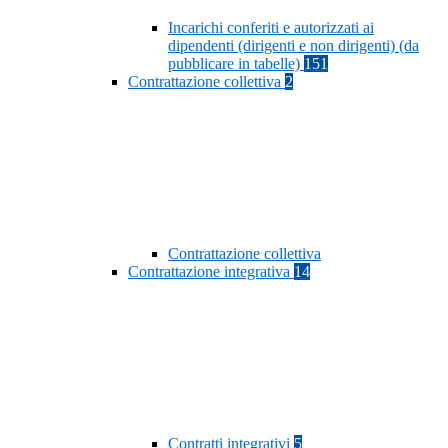
Incarichi conferiti e autorizzati ai
dipendenti (dirigenti e non dirigenti) (da
pubblicare in tabelle)
151
Contrattazione collettiva
2
Contrattazione collettiva
Contrattazione integrativa
14
Contratti integrativi
5