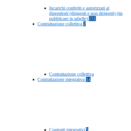
Incarichi conferiti e autorizzati ai
dipendenti (dirigenti e non dirigenti) (da
pubblicare in tabelle)
151
Contrattazione collettiva
2
Contrattazione collettiva
Contrattazione integrativa
14
Contratti integrativi
5