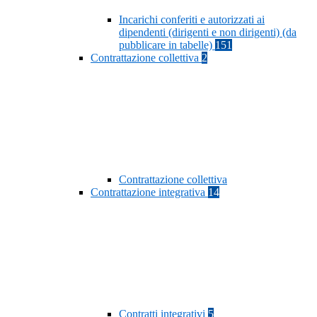
Incarichi conferiti e autorizzati ai
dipendenti (dirigenti e non dirigenti) (da
pubblicare in tabelle)
151
Contrattazione collettiva
2
Contrattazione collettiva
Contrattazione integrativa
14
Contratti integrativi
5