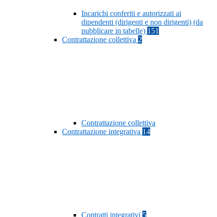
Incarichi conferiti e autorizzati ai
dipendenti (dirigenti e non dirigenti) (da
pubblicare in tabelle)
151
Contrattazione collettiva
2
Contrattazione collettiva
Contrattazione integrativa
14
Contratti integrativi
5