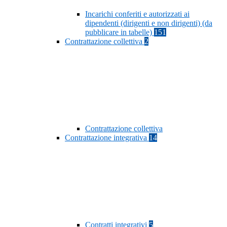
Incarichi conferiti e autorizzati ai
dipendenti (dirigenti e non dirigenti) (da
pubblicare in tabelle)
151
Contrattazione collettiva
2
Contrattazione collettiva
Contrattazione integrativa
14
Contratti integrativi
5