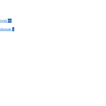
tività
66
stionale
1