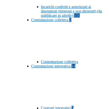
Incarichi conferiti e autorizzati ai
dipendenti (dirigenti e non dirigenti) (da
pubblicare in tabelle)
151
Contrattazione collettiva
2
Contrattazione collettiva
Contrattazione integrativa
14
Contratti integrativi
5