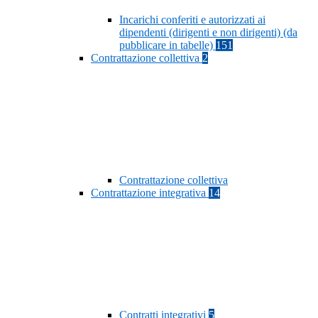
Incarichi conferiti e autorizzati ai
dipendenti (dirigenti e non dirigenti) (da
pubblicare in tabelle)
151
Contrattazione collettiva
2
Contrattazione collettiva
Contrattazione integrativa
14
Contratti integrativi
5