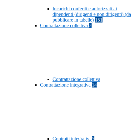
Incarichi conferiti e autorizzati ai
dipendenti (dirigenti e non dirigenti) (da
pubblicare in tabelle)
151
Contrattazione collettiva
2
Contrattazione collettiva
Contrattazione integrativa
14
Contratti integrativi
5