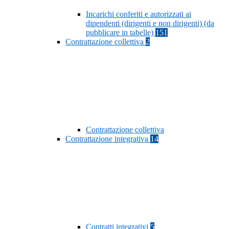
Incarichi conferiti e autorizzati ai
dipendenti (dirigenti e non dirigenti) (da
pubblicare in tabelle)
151
Contrattazione collettiva
2
Contrattazione collettiva
Contrattazione integrativa
14
Contratti integrativi
5