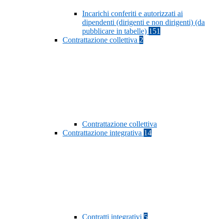
Incarichi conferiti e autorizzati ai
dipendenti (dirigenti e non dirigenti) (da
pubblicare in tabelle)
151
Contrattazione collettiva
2
Contrattazione collettiva
Contrattazione integrativa
14
Contratti integrativi
5