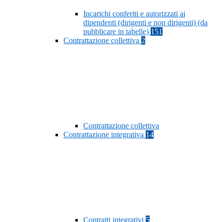
Incarichi conferiti e autorizzati ai
dipendenti (dirigenti e non dirigenti) (da
pubblicare in tabelle)
151
Contrattazione collettiva
2
Contrattazione collettiva
Contrattazione integrativa
14
Contratti integrativi
5