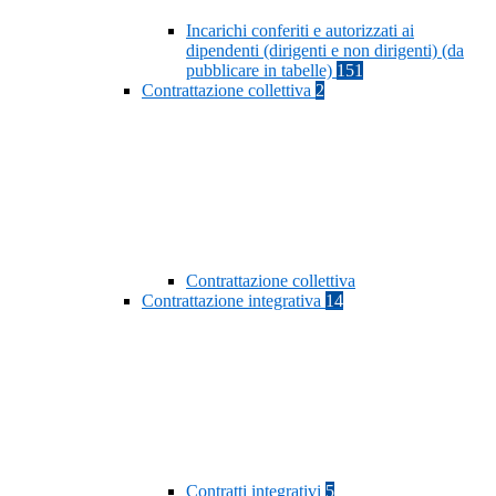
Incarichi conferiti e autorizzati ai
dipendenti (dirigenti e non dirigenti) (da
pubblicare in tabelle)
151
Contrattazione collettiva
2
Contrattazione collettiva
Contrattazione integrativa
14
Contratti integrativi
5