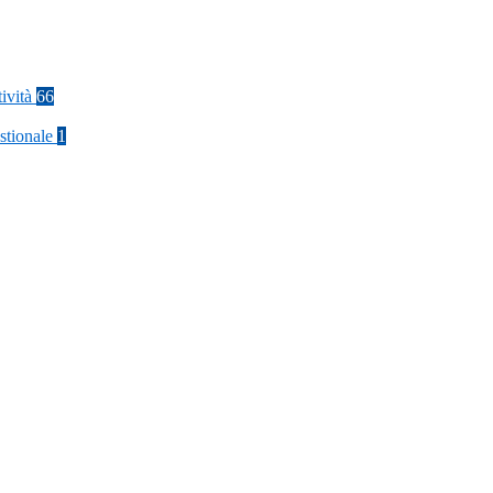
tività
66
stionale
1