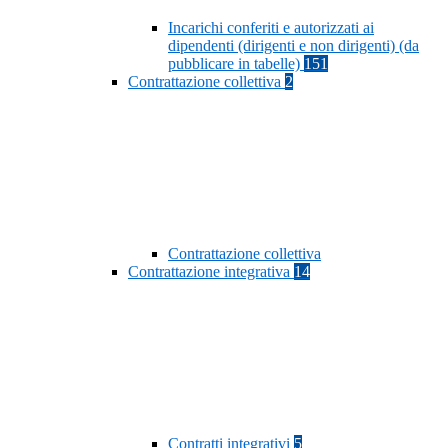
Incarichi conferiti e autorizzati ai
dipendenti (dirigenti e non dirigenti) (da
pubblicare in tabelle)
151
Contrattazione collettiva
2
Contrattazione collettiva
Contrattazione integrativa
14
Contratti integrativi
5