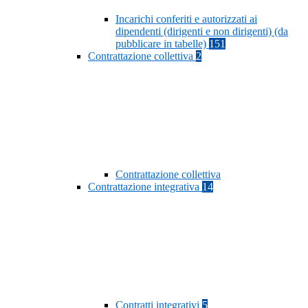
Incarichi conferiti e autorizzati ai
dipendenti (dirigenti e non dirigenti) (da
pubblicare in tabelle)
151
Contrattazione collettiva
2
Contrattazione collettiva
Contrattazione integrativa
14
Contratti integrativi
5