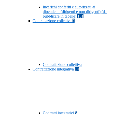
Incarichi conferiti e autorizzati ai
dipendenti (dirigenti e non dirigenti) (da
pubblicare in tabelle)
151
Contrattazione collettiva
2
Contrattazione collettiva
Contrattazione integrativa
14
Contratti integrativi
5