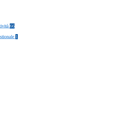
tività
66
stionale
1