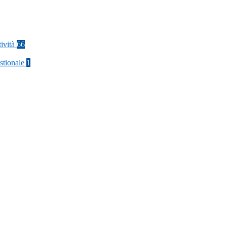
tività
66
stionale
1