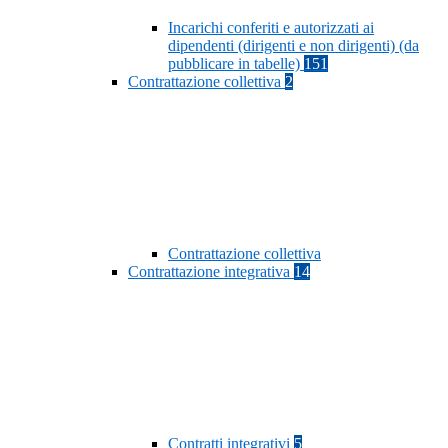
Incarichi conferiti e autorizzati ai
dipendenti (dirigenti e non dirigenti) (da
pubblicare in tabelle)
151
Contrattazione collettiva
2
Contrattazione collettiva
Contrattazione integrativa
14
Contratti integrativi
5