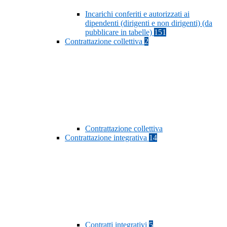
Incarichi conferiti e autorizzati ai
dipendenti (dirigenti e non dirigenti) (da
pubblicare in tabelle)
151
Contrattazione collettiva
2
Contrattazione collettiva
Contrattazione integrativa
14
Contratti integrativi
5