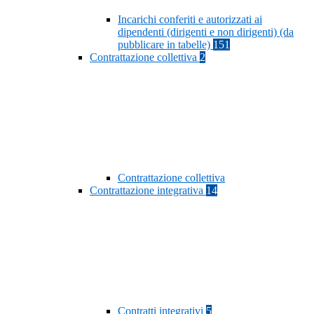
Incarichi conferiti e autorizzati ai
dipendenti (dirigenti e non dirigenti) (da
pubblicare in tabelle)
151
Contrattazione collettiva
2
Contrattazione collettiva
Contrattazione integrativa
14
Contratti integrativi
5