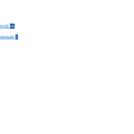
tività
66
stionale
1