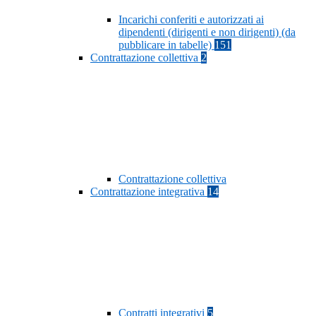
Incarichi conferiti e autorizzati ai
dipendenti (dirigenti e non dirigenti) (da
pubblicare in tabelle)
151
Contrattazione collettiva
2
Contrattazione collettiva
Contrattazione integrativa
14
Contratti integrativi
5